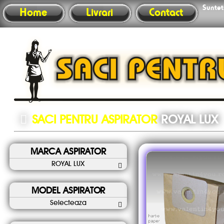
Sunteti
Home
Livrari
Contact
SACI PENTRU ASPIRATOR
ROYAL LUX
MARCA ASPIRATOR
ROYAL LUX
MODEL ASPIRATOR
Selecteaza