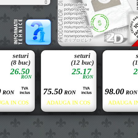
seturi
seturi
(8 buc)
(12 buc)
(
26.50
25.17
2
RON
RON
TVA
TVA
0
75.50
98.00
RON
RON
RON
inclus
inclus