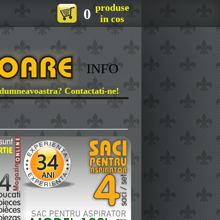
produse
0
in cos
INFO
eavoastra? Contactati-ne!