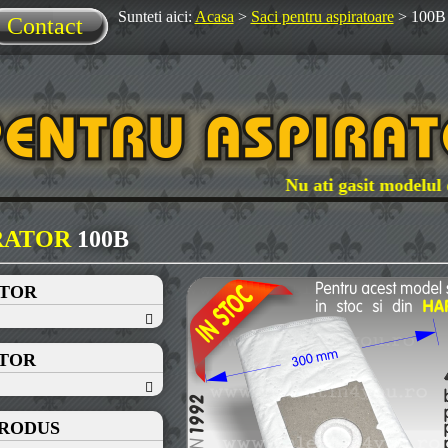
Sunteti aici:
Acasa
>
Saci pentru aspiratoare
>
100B
Contact
Nu ati gasit modelul dumn
IRATOR
100B
ATOR
ATOR
PRODUS