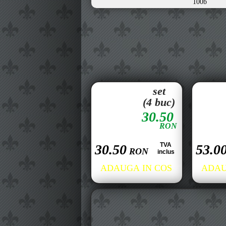
100b
set
(4 buc)
30.50
RON
TVA
30.50
53.0
RON
inclus