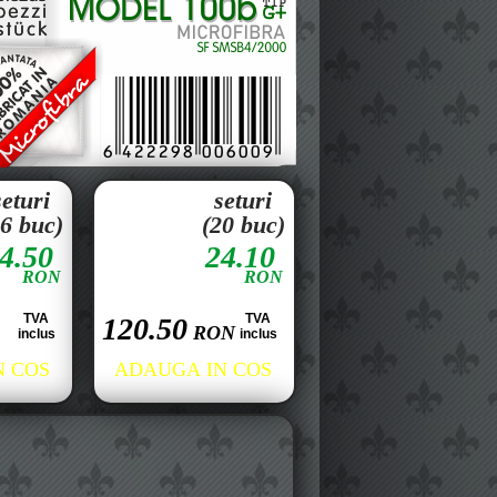
seturi
seturi
16 buc)
(20 buc)
4.50
24.10
RON
RON
TVA
TVA
120.50
RON
inclus
inclus