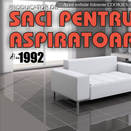
`
Acest website foloseste COOKIES. Co
Saci pentru aspiratoare
Sac pentru aspirator
Sac de aspirator
Micro filtru