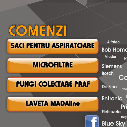
SACI PENTRU ASPIRATOARE
MICROFILTRE
PUNGI COLECTARE PRAF
LAVETA MADAline